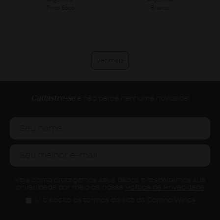
Tinto Seco
Branco
Ver mais
Cadastre-se
e não perca nenhuma novidade!
Veja como protegemos seus dados e respeitamos sua
privacidade por meio da nossa
Política de Privacidade
Li e aceito os termos do site da Domno Wines.