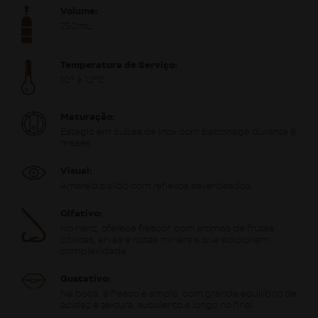
Volume:
750mL
Temperatura de Serviço:
10º à 12ºC
Maturação:
Estágio em cubas de inox com battonage durante 8
meses
Visual:
Amarelo pálido com reflexos esverdeados.
Olfativo:
No nariz, oferece frescor, com aromas de frutas
cítricas, ervas e notas minerais que adicionam
complexidade.
Gustativo:
Na boca, é fresco e amplo, com grande equilíbrio de
acidez e textura, suculento e longo no final.