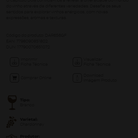
O Capítulo Dois convida-nos a revelar a diversidade do mundo
do vinho através de diferentes variedades. Desafie os seus
sentidos para explorar vinhos enérgicos, com novas
expressões, aromas e texturas.
Código do produto:
DAR656GF
EAN:
7798090851802
DUN:
17790070651072
Imprimir
Visualizar
Ficha Técnica
Ficha Técnica
Download
Comprar Online
Imagem Produto
Tipo:
Branco
Varietal:
Chardonnay
Produtor: