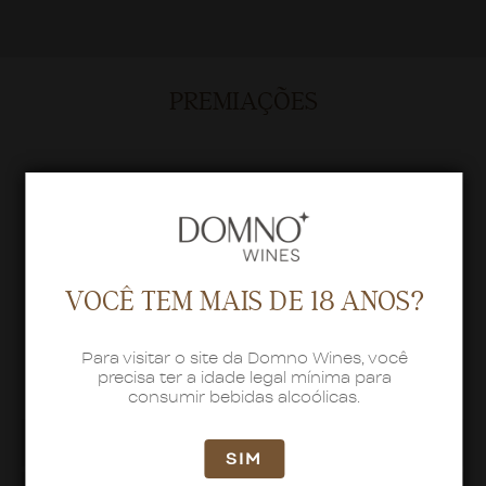
PREMIAÇÕES
VOCÊ TEM MAIS DE 18 ANOS?
Para visitar o site da Domno Wines, você
precisa ter a idade legal mínima para
consumir bebidas alcoólicas.
Ruca Malen Capítulo Dos Chardonnay
SIM