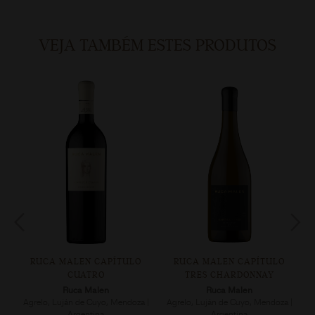
VEJA TAMBÉM ESTES PRODUTOS
RUCA MALEN CAPÍTULO
RUCA MALEN CAPÍTULO
CUATRO
TRES CHARDONNAY
Ruca Malen
Ruca Malen
 |
Agrelo, Luján de Cuyo, Mendoza |
Agrelo, Luján de Cuyo, Mendoza |
A
Argentina
Argentina