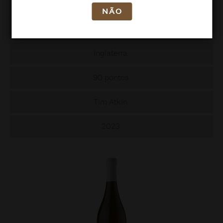
Ruca Malen
NÃO
2022
Inglaterra
90 pontos
Tim Atkin
2023