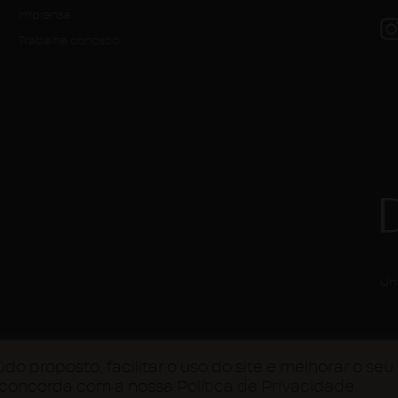
Imprensa
Trabalhe conosco
Um
do proposto, facilitar o uso do site e melhorar o s
 concorda com a nossa
Política de Privacidade
.
ireitos reservados |
Política de Privacidade
|
Política de Coo