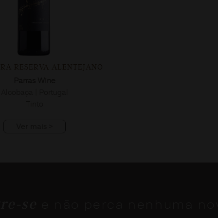
URA RESERVA ALENTEJANO
Parras Wine
Alcobaça | Portugal
Tinto
Ver mais >
re-se
e não perca nenhuma no