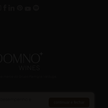
a marca do Grupo Famiglia Valduga.
eu desempenho e
continuar e fechar
kies
| Desenvolvido por
Orgã
&
LM.