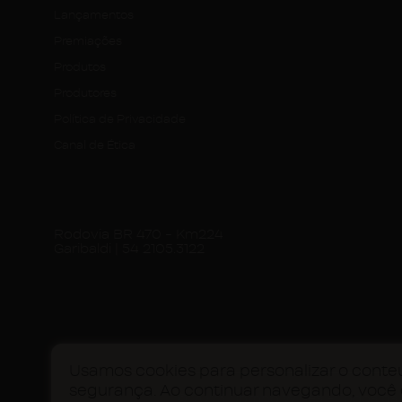
Lançamentos
Premiações
Produtos
Produtores
Política de Privacidade
Canal de Ética
Rodovia BR 470 - Km224
Garibaldi | 54 2105.3122
Usamos cookies para personalizar o conteú
segurança. Ao continuar navegando, você
© 2023 Domno Wines - Todos os d