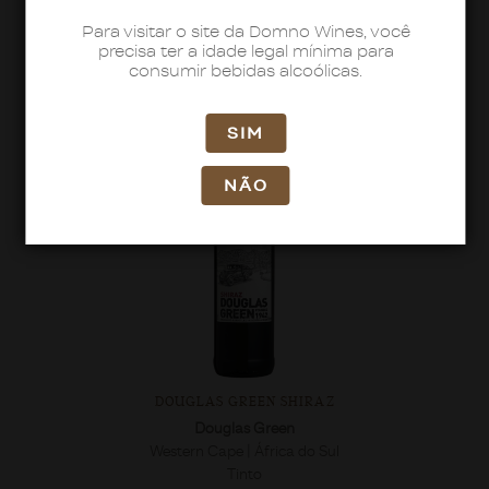
Branco Seco
Para visitar o site da Domno Wines, você
precisa ter a idade legal mínima para
Ver mais >
consumir bebidas alcoólicas.
SIM
NÃO
DOUGLAS GREEN SHIRAZ
Douglas Green
Western Cape | África do Sul
Tinto