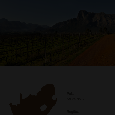
País:
África do Sul
Região: