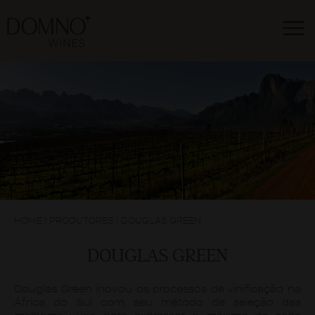
HOME
|
PRODUTORES
|
DOUGLAS GREEN
DOUGLAS GREEN
Douglas Green inovou os processos de vinificação na
África do Sul com seu método de seleção das