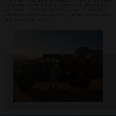
melhores uvas, para expressar o máximo de cada
variedade, combinando-as através de assemblages.
Por meio de seu pioneirismo, surge na cultura sul-
africana a elaboração de vinhos originais em seu estilo
diferenciado de cortes.