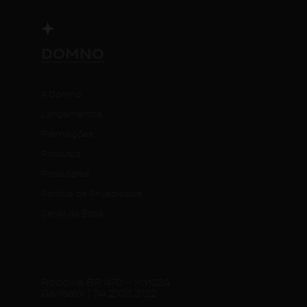
DOMNO
A Domno
Lançamentos
Premiações
Produtos
Produtores
Política de Privacidade
Canal de Ética
Rodovia BR 470 - Km224
Garibaldi | 54 2105.3122