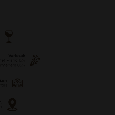
Varietal:
net Franc 15%
rménère 85%
tor:
tes
r:
ta