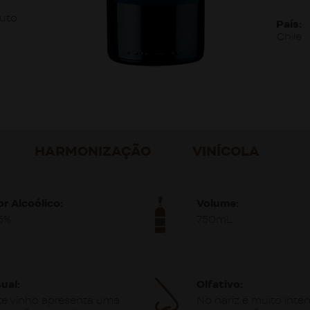
uto
País:
Chile
HARMONIZAÇÃO
VINÍCOLA
or Alcoólico:
Volume:
,5%
750mL
ual:
Olfativo:
te vinho apresenta uma
No nariz é muito inte