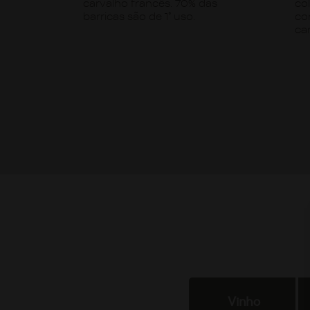
carvalho francês. 70% das
co
barricas são de 1° uso.
co
ca
Vinho