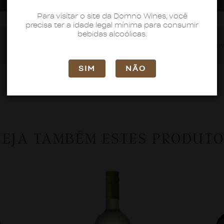
Para visitar o site da Domno Wines, você
precisa ter a idade legal mínima para consumir
bebidas alcoólicas.
Montes
2019
Inglaterra
95 pon
SIM
NÃO
VEJA TAMBÉM ESTES PRODUTO