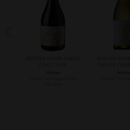
MITS
MONTES WINEMAKER’S
MONTES WIN
CHOICE CHARDONNAY
CHOICE SA
BLAN
Montes
ile
Vale do Colchagua | Chile
Monte
Vale do Colchag
Branco S