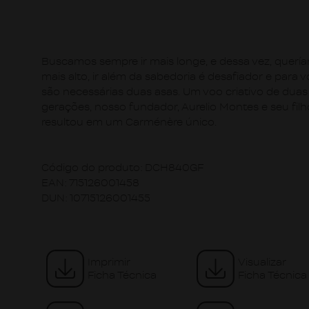
Buscamos sempre ir mais longe, e dessa vez, quería
mais alto, ir além da sabedoria é desafiador e para v
são necessárias duas asas. Um voo criativo de duas
gerações, nosso fundador, Aurelio Montes e seu filh
resultou em um Carménère único.
Código do produto:
DCH840GF
EAN:
715126001458
DUN:
10715126001455
Imprimir
Visualizar
Ficha Técnica
Ficha Técnica