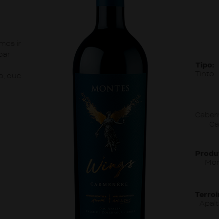
mos ir
oar
Tipo:
Tinto
o, que
Caber
Ca
Produ
Mon
Terroi
Apal