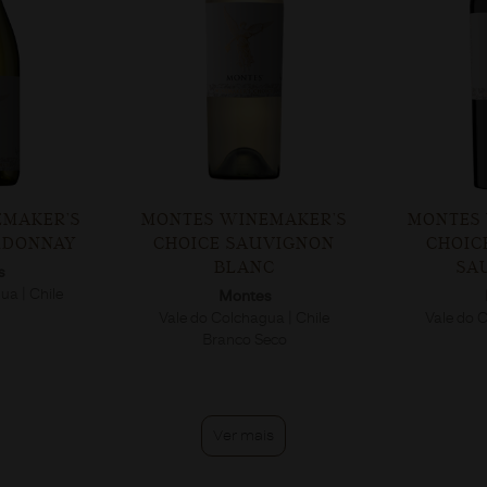
EMAKER’S
MONTES WINEMAKER’S
MONTES 
UVIGNON
CHOICE CABERNET
CUVÉ
C
SAUVIGNON
SA
s
Montes
ua | Chile
Vale do Colchagua | Chile
Vale do C
eco
T
Ver mais