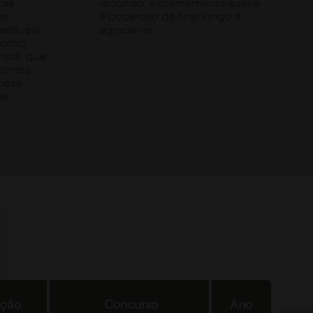
ras
redondo, extremamente suave
s,
e poderoso de final longo e
áveis ​​
agradável.
 como
reta, que
aromas
cesa
e.
ação
Concurso
Ano