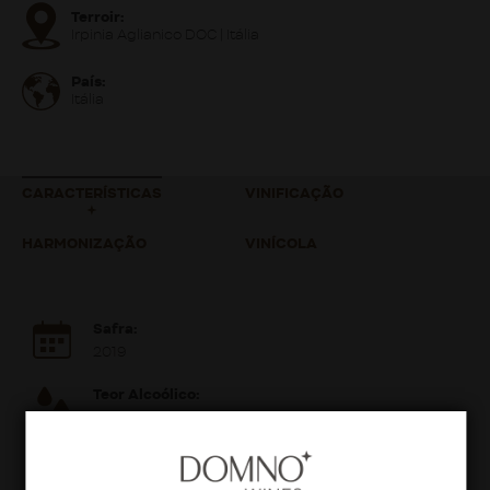
Terroir:
Irpinia Aglianico DOC | Itália
País:
Itália
CARACTERÍSTICAS
VINIFICAÇÃO
HARMONIZAÇÃO
VINÍCOLA
Safra:
2019
Teor Alcoólico:
13,5%
Volume:
750ml