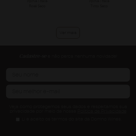
Irpínia | Itália
Irpínia | Itália
Rosé Seco
Tinto Seco
Ver mais
Cadastre-se
e não perca nenhuma novidade!
Veja como protegemos seus dados e respeitamos sua
privacidade por meio da nossa
Política de Privacidade
Li e aceito os termos do site da Domno Wines.