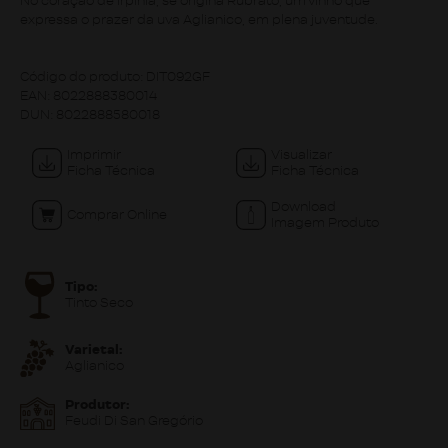
No coração de Irpinia, se origina Rubrato, um vinho que
expressa o prazer da uva Aglianico, em plena juventude.
Código do produto:
DIT092GF
EAN:
8022888380014
DUN:
8022888580018
Imprimir
Visualizar
Ficha Técnica
Ficha Técnica
Download
Comprar Online
Imagem Produto
Tipo:
Tinto Seco
Varietal:
Aglianico
Produtor:
Feudi Di San Gregório