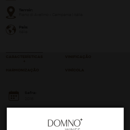
Terroir:
Fiano di Avellino - Campania | Itália
País:
Itália
CARACTERÍSTICAS
VINIFICAÇÃO
HARMONIZAÇÃO
VINÍCOLA
Safra:
2016
Teor Alcoólico:
13%
Volume: