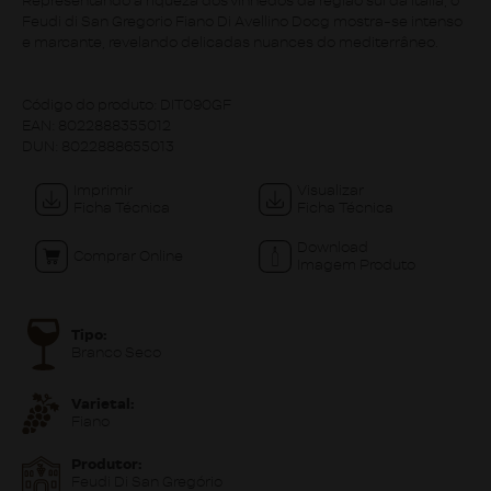
Representando a riqueza dos vinhedos da região sul da Itália, o
Feudi di San Gregorio Fiano Di Avellino Docg mostra-se intenso
e marcante, revelando delicadas nuances do mediterrâneo.
Código do produto:
DIT090GF
EAN:
8022888355012
DUN:
8022888655013
Imprimir
Visualizar
Ficha Técnica
Ficha Técnica
Download
Comprar Online
Imagem Produto
Tipo:
Branco Seco
Varietal:
Fiano
Produtor:
Feudi Di San Gregório