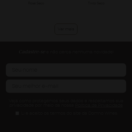
Rosé Seco
Tinto Seco
Ver mais
Cadastre-se
e não perca nenhuma novidade!
Veja como protegemos seus dados e respeitamos sua
privacidade por meio da nossa
Política de Privacidade
Li e aceito os termos do site da Domno Wines.