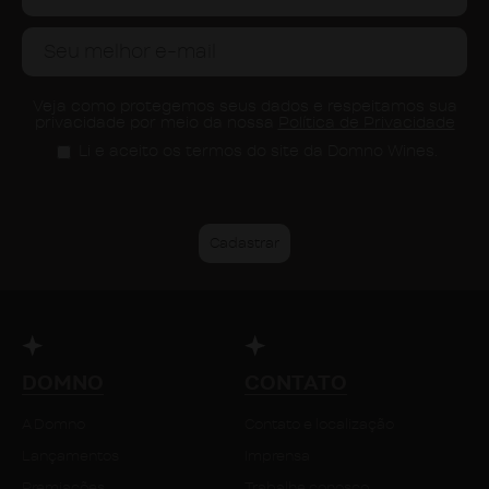
Veja como protegemos seus dados e respeitamos sua
privacidade por meio da nossa
Política de Privacidade
Li e aceito os termos do site da Domno Wines.
DOMNO
CONTATO
A Domno
Contato e localização
Lançamentos
Imprensa
Premiações
Trabalhe conosco