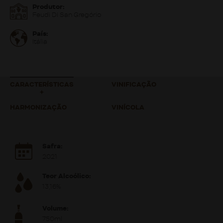
Produtor:
Feudi Di San Gregório
País:
Itália
CARACTERÍSTICAS
VINIFICAÇÃO
HARMONIZAÇÃO
VINÍCOLA
Safra:
2021
Teor Alcoólico:
13,16%
Volume:
750ml