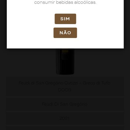
consumir bebidas alcoólicas.
SIM
NÃO
Feudi di San Gregório Cutizzi – Greco di Tufo
DOCG
Feudi Di San Gregório
2021