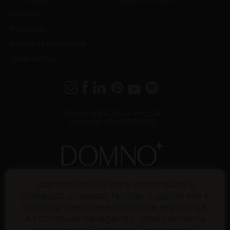
Produtos
Produtores
Política de Privacidade
Canal de Ética
Rodovia BR 470 - Km224
Garibaldi | 54 2105.3122
Usamos cookies para personalizar o
Uma marca do Grupo Famiglia Valduga.
conteúdo proposto, facilitar o uso do site e
melhorar o seu desempenho e segurança.
Ao continuar navegando, você concorda