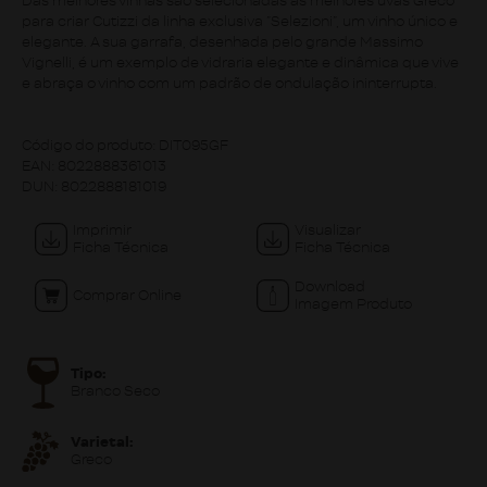
Das melhores vinhas são selecionadas as melhores uvas Greco
para criar Cutizzi da linha exclusiva ”Selezioni”, um vinho único e
elegante. A sua garrafa, desenhada pelo grande Massimo
Vignelli, é um exemplo de vidraria elegante e dinâmica que vive
e abraça o vinho com um padrão de ondulação ininterrupta.
Código do produto:
DIT095GF
EAN:
8022888361013
DUN:
8022888181019
Imprimir
Visualizar
Ficha Técnica
Ficha Técnica
Download
Comprar Online
Imagem Produto
Tipo:
Branco Seco
Varietal:
Greco