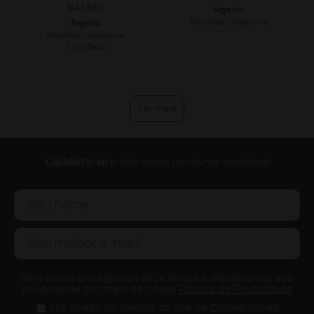
MALBEC
Argento
Mendoza | Argentina
Argento
Mendoza | Argentina
Tinto Seco
Ver mais
Cadastre-se
e não perca nenhuma novidade!
Veja como protegemos seus dados e respeitamos sua
privacidade por meio da nossa
Política de Privacidade
Li e aceito os termos do site da Domno Wines.