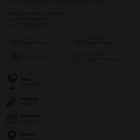
é capaz de expressar as ideologias do seu criador.
Código do produto:
DAR541GF
EAN:
7798130462333
DUN:
17798130462330
Imprimir
Visualizar
Ficha Técnica
Ficha Técnica
Download
Comprar Online
Imagem Produto
Tipo:
Tinto Seco
Varietal:
Malbec
Produtor:
Argento
Terroir:
Mendoza