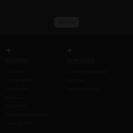
DOMNO
CONTATO
A Domno
Contato e localização
Lançamentos
Imprensa
Premiações
Trabalhe conosco
Produtos
Produtores
Política de Privacidade
Canal de Ética