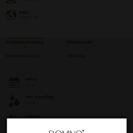
País:
Argentina
CARACTERÍSTICAS
VINIFICAÇÃO
HARMONIZAÇÃO
VINÍCOLA
Safra:
2019
Teor Alcoólico:
13,5%
Volume:
750ml