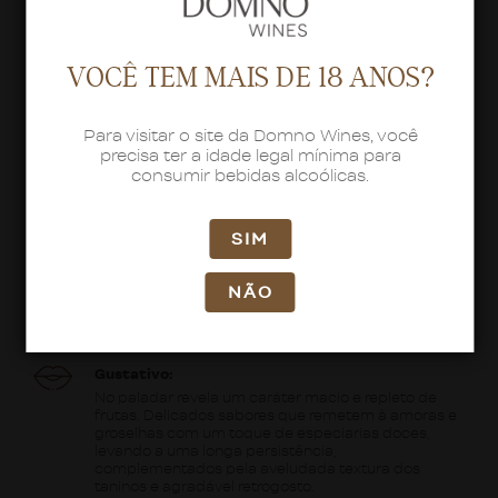
Temperatura de Serviço:
16º à 18ºC
VOCÊ TEM MAIS DE 18 ANOS?
Maturação:
4 meses em Carvalho Francês (50% do volume) e
Para visitar o site da Domno Wines, você
Americano (50% do volume)
precisa ter a idade legal mínima para
consumir bebidas alcoólicas.
Visual:
Cor violeta escura intensa, límpido e brilhante.
SIM
Olfativo:
Aromas intensos de frutas vermelhas e negras,
NÃO
como ameixas e amoras, um bouquet
surpreendente que ainda revela elegantes notas de
chocolate.
Gustativo:
No paladar revela um caráter macio e repleto de
frutas. Delicados sabores que remetem à amoras e
groselhas com um toque de especiarias doces,
levando a uma longa persistência,
complementados pela aveludada textura dos
taninos e agradável retrogosto.