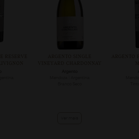
E RESERVE
ARGENTO SINGLE
ARGENTO 
AUVIGNON
VINEYARD CHARDONNAY
M
o
Argento
gentina
Mendoza | Argentina
Mendoz
Branco Seco
Tint
Ver mais