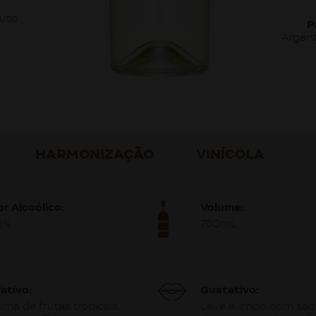
uto
P
Argen
HARMONIZAÇÃO
VINÍCOLA
or Alcoólico:
Volume:
,5%
750mL
fativo:
Gustativo:
oma de frutas tropicais
Leve e limpo com sab