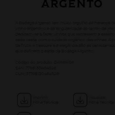
A Bodega Argento tem muito orgulho da herança d
vinho argentino e da singularidade do terroir de Me
Dedicam-se a fazer vinhos que expressem a essênc
cada casta, com o cuidado orgânico das vinhas. A p
da fruta, a frescura e a elegância são as característi
que definem o estilo da Bodega Argento.
Código do produto:
DAR614GF
EAN:
7798130464528
DUN:
37798130464529
Imprimir
Visualizar
Ficha Técnica
Ficha Técnica