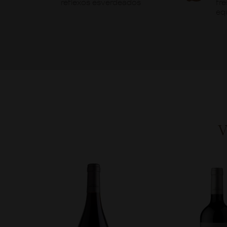
reflexos esverdeados
fr
equ