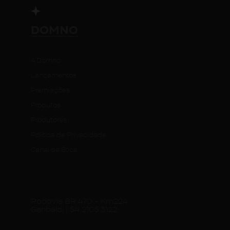
DOMNO
A Domno
Lançamentos
Premiações
Produtos
Produtores
Política de Privacidade
Canal de Ética
Rodovia BR 470 - Km224
Garibaldi | 54 2105.3122