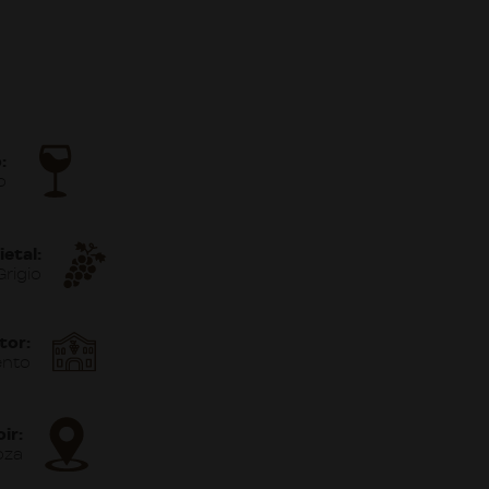
:
o
ietal:
Grigio
tor:
ento
ir:
oza