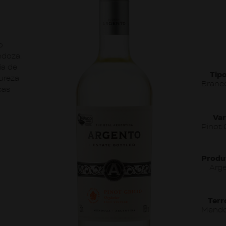
o
ndoza.
ia de
Tipo
ureza
Branc
cas
Var
Pinot 
Produ
Arg
Terro
Mend