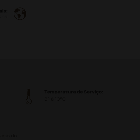
aís:
tina
Temperatura de Serviço:
8º à 10ºC
ores de