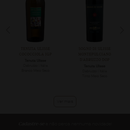
TENUTA ULISSE
SOGNO DI ULISSE
COCOCCIOLA IGP
MONTEPULCIANO
D’ABRUZZO DOP
Tenuta Ulisse
Dabruzzo | Itália
Tenuta Ulisse
Branco Meio Seco
Dabruzzo | Itália
Tinto Meio Seco
Ver mais
Cadastre-se
e não perca nenhuma novidade!