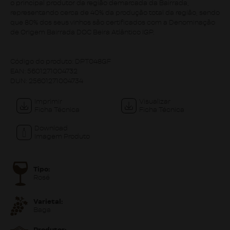
o principal produtor da região demarcada da Bairrada,
representando cerca de 40% da produção total da região, sendo
que 80% dos seus vinhos são certificados com a Denominação
de Origem Bairrada DOC Beira Atlântico IGP.
Código do produto:
DPT048GF
EAN:
5601271004732
DUN:
25601271004734
Imprimir
Visualizar
Ficha Técnica
Ficha Técnica
Download
Imagem Produto
Tipo:
Rosé
Varietal:
Baga