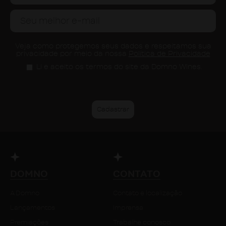
Veja como protegemos seus dados e respeitamos sua
privacidade por meio da nossa
Política de Privacidade
Li e aceito os termos do site da Domno Wines.
DOMNO
CONTATO
A Domno
Contato e localização
Lançamentos
Imprensa
Premiações
Trabalhe conosco