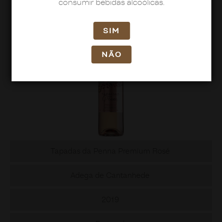
consumir bebidas alcoólicas.
SIM
NÃO
Tapadas da Penna Premium Rosé
Adega de Cantanhede
2019