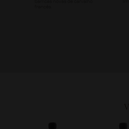
barricas novas de carvalho
lím
francês.