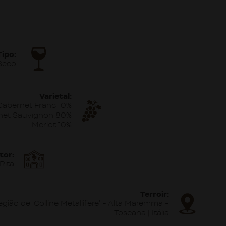
Tipo:
Seco
Varietal:
Cabernet Franc 10%
net Sauvignon 80%
Merlot 10%
tor:
Rita
Terroir:
gião de 'Colline Metallifere' - Alta Maremma -
Toscana | Itália