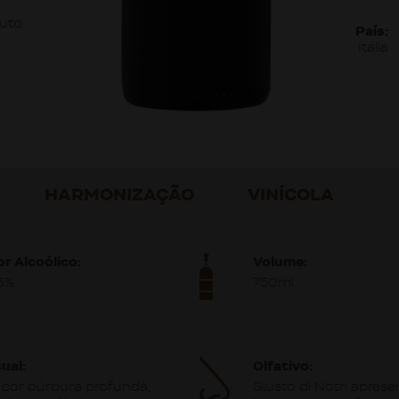
uto
País:
Itália
HARMONIZAÇÃO
VINÍCOLA
or Alcoólico:
Volume:
,5%
750ml
ual:
Olfativo:
 cor púrpura profunda,
Giusto di Notri aprese