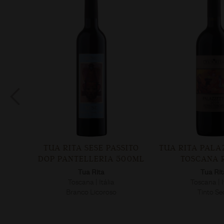
ITA SESE PASSITO
TUA RITA PALAZZETTO IGT
TU
NTELLERIA 500ML
TOSCANA ROSSO
Tua Rita
Tua Rita
Toscana | Itália
Toscana | Itália
ranco Licoroso
Tinto Seco