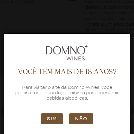
pido e brilhante.
intensas notas fruta
destaque para amora
e groselha, acompan
por finas nuances de 
violeta e um adocica
de baunilha. Um vinh
grande complexidade
elegância ímpar.
VOCÊ TEM MAIS DE 18 ANOS?
Para visitar o site da Domno Wines, você
precisa ter a idade legal mínima para consumir
bebidas alcoólicas.
VEJA TAMBÉM ESTES PRODUTO
SIM
NÃO