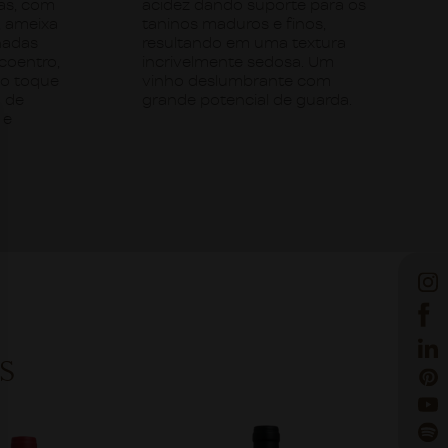
das, com
acidez dando suporte para os
, ameixa
taninos maduros e finos,
hadas
resultando em uma textura
coentro,
incrivelmente sedosa. Um
do toque
vinho deslumbrante com
o de
grande potencial de guarda.
 e
S