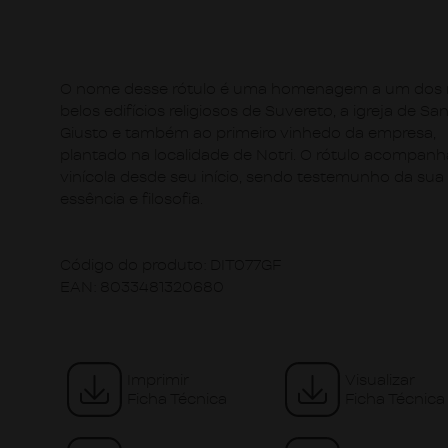
O nome desse rótulo é uma homenagem a um dos 
belos edifícios religiosos de Suvereto, a igreja de Sa
Giusto e também ao primeiro vinhedo da empresa,
plantado na localidade de Notri. O rótulo acompanh
vinícola desde seu início, sendo testemunho da sua
essência e filosofia.
Código do produto:
DIT077GF
EAN:
8033481320680
Imprimir
Visualizar
Ficha Técnica
Ficha Técnica