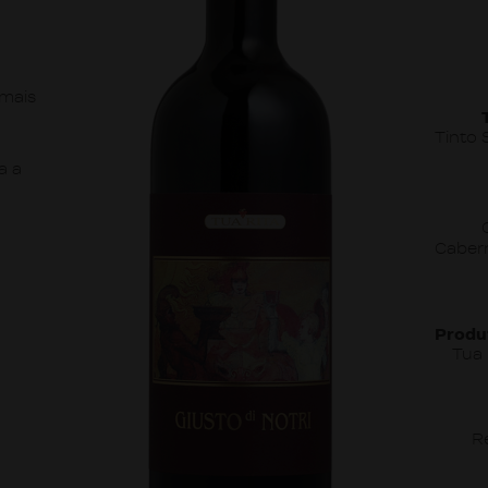
mais
n
Tinto 
a a
Caber
Produ
Tua 
Re