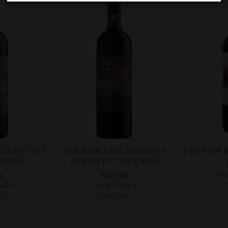
A RITA KEIR AMPHORA
TUA RITA ROSSO DEI NOTRI
SYRAH IGT TOSCANA
Tua Rita
Toscana | Itália
Tua Rita
Tinto Seco
Toscana | Itália
Tinto Seco