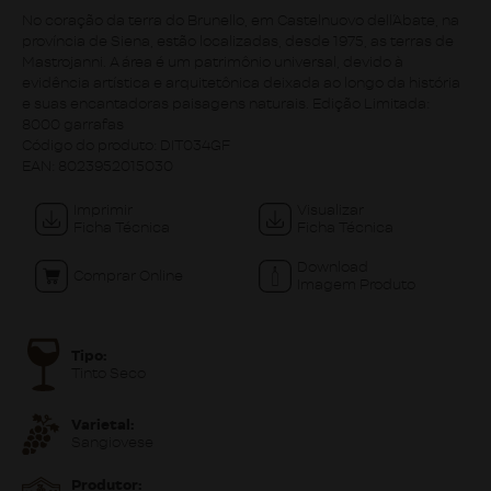
No coração da terra do Brunello, em Castelnuovo dell´Abate, na
província de Siena, estão localizadas, desde 1975, as terras de
Mastrojanni. A área é um patrimônio universal, devido à
evidência artística e arquitetônica deixada ao longo da história
e suas encantadoras paisagens naturais. Edição Limitada:
8000 garrafas
Código do produto:
DIT034GF
EAN:
8023952015030
Imprimir
Visualizar
Ficha Técnica
Ficha Técnica
Download
Comprar Online
Imagem Produto
Tipo:
Tinto Seco
Varietal:
Sangiovese
Produtor: