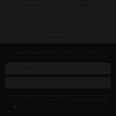
Brunello | Itália
Brunello | Itália
Tinto
Tinto
Ver mais
Cadastre-se
e não perca nenhuma novidade!
Veja como protegemos seus dados e respeitamos sua
privacidade por meio da nossa
Política de Privacidade
Li e aceito os termos do site da Domno Wines.