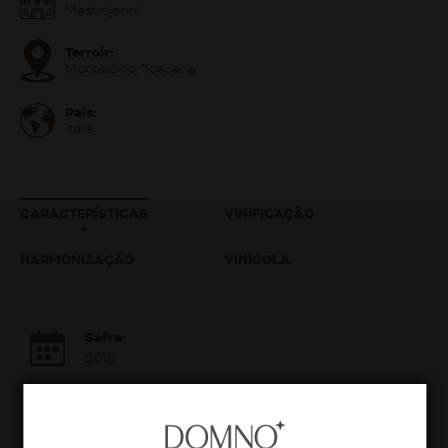
Mastrojanni
Terroir:
Montalcino, Toscana
País:
Itália
CARACTERÍSTICAS
VINIFICAÇÃO
HARMONIZAÇÃO
VINÍCOLA
Safra:
2015
Teor Alcoólico:
15%