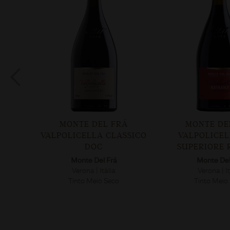
TOZA
MONTE DEL FRÁ
MONTE DE
C
VALPOLICELLA CLASSICO
VALPOLICEL
DOC
SUPERIORE 
Monte Del Frá
Monte Del
Verona | Itália
Verona | It
Tinto Meio Seco
Tinto Meio