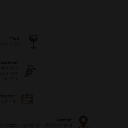
Tipo:
Meio Seco
Varietal:
vina 40%
none 40%
nella 20%
odutor:
Del Frá
Terroir:
i Mezzo - Fumane - Vêneto | Itália