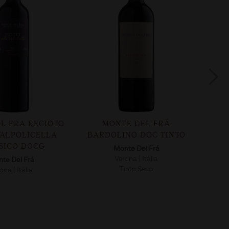
L FRA RECIOTO
MONTE DEL FRÁ
MONT
VALPOLICELLA
BARDOLINO DOC TINTO
VE
SICO DOCG
Monte Del Frá
Verona | Itália
te Del Frá
Tinto Seco
ona | Itália