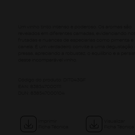
Um vinho tinto intenso e poderoso. Os aromas são
revelados em diferentes camadas, evidenciando no
frutadas e nuances de especiarias como pimenta e
canela. É um verdadeiro convite a uma degustação
pressa, apreciando a robustez, o equilíbrio e a persis
deste incomparável vinho.
Código do produto:
DIT043GF
EAN:
838547000111
DUN:
838547000104
Imprimir
Visualizar
Ficha Técnica
Ficha Técnica