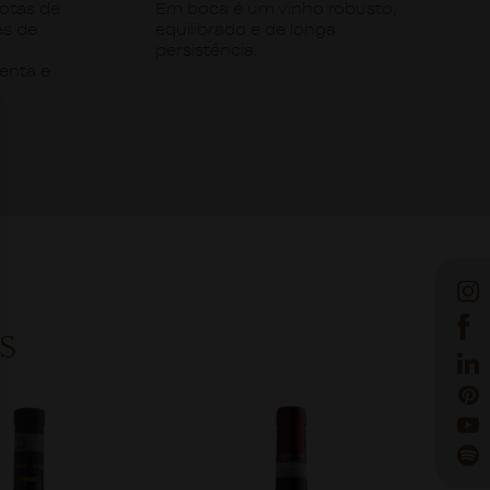
otas de
Em boca é um vinho robusto,
es de
equilibrado e de longa
persistência.
enta e
S