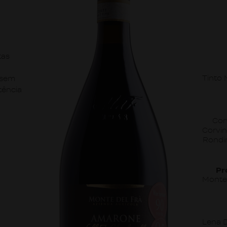
tas
Tinto 
 sem
tência
Cor
Corvi
Rondi
Pr
Monte 
Lena D