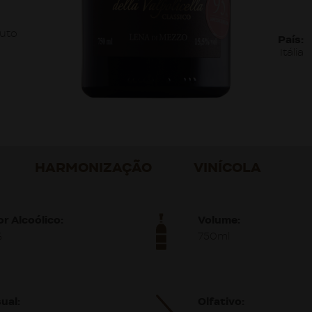
uto
País:
Itália
HARMONIZAÇÃO
VINÍCOLA
or Alcoólico:
Volume:
%
750ml
ual:
Olfativo: