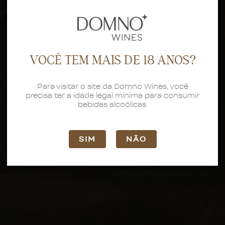
VOCÊ TEM MAIS DE 18 ANOS?
Para visitar o site da Domno Wines, você
precisa ter a idade legal mínima para consumir
bebidas alcoólicas.
SIM
NÃO