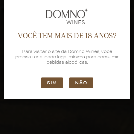
VOCÊ TEM MAIS DE 18 ANOS?
Para visitar o site da Domno Wines, você
precisa ter a idade legal mínima para consumir
bebidas alcoólicas.
SIM
NÃO