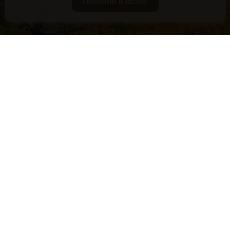
continuar e fechar
DE GUARDA
RARIDADES
SUPERPREMIADOS
VEGANOS E/OU ORGÂNICOS
VERSÁTEIS
LANÇAMENTOS