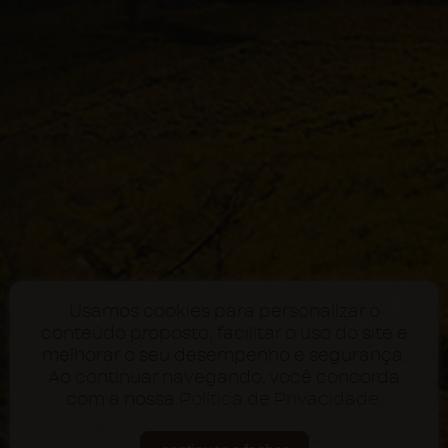
Usamos cookies para personalizar o
conteúdo proposto, facilitar o uso do site e
melhorar o seu desempenho e segurança.
Ao continuar navegando, você concorda
com a nossa
Política de Privacidade
.