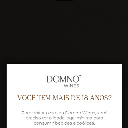
VOCÊ TEM MAIS DE 18 ANOS?
Para visitar o site da Domno Wines, você
precisa ter a idade legal mínima para
consumir bebidas alcoólicas.