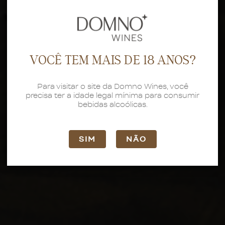
VOCÊ TEM MAIS DE 18 ANOS?
Para visitar o site da Domno Wines, você
precisa ter a idade legal mínima para consumir
bebidas alcoólicas.
SIM
NÃO