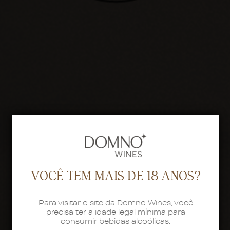
VOCÊ TEM MAIS DE 18 ANOS?
Para visitar o site da Domno Wines, você
precisa ter a idade legal mínima para
consumir bebidas alcoólicas.