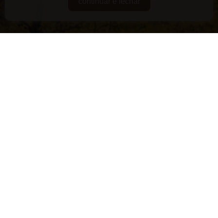
continuar e fechar
DE GUARDA
RARIDADES
SUPERPREMIADOS
VEGANOS E/OU ORGÂNICOS
VERSÁTEIS
LANÇAMENTOS