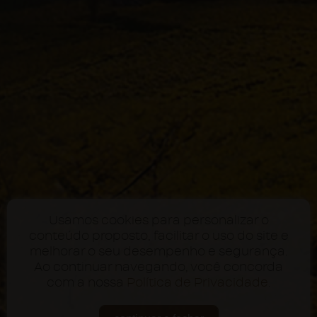
Usamos cookies para personalizar o
conteúdo proposto, facilitar o uso do site e
melhorar o seu desempenho e segurança.
Ao continuar navegando, você concorda
com a nossa
Política de Privacidade
.