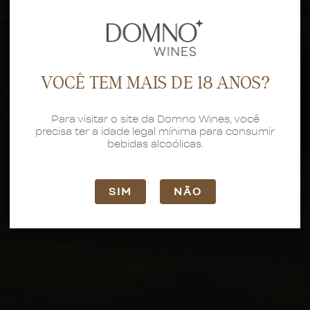
VOCÊ TEM MAIS DE 18 ANOS?
Para visitar o site da Domno Wines, você
precisa ter a idade legal mínima para consumir
bebidas alcoólicas.
SIM
NÃO