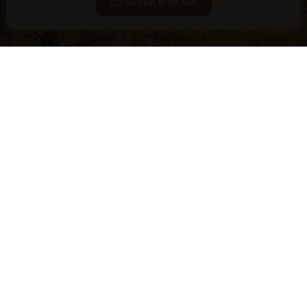
continuar e fechar
DE GUARDA
RARIDADES
SUPERPREMIADOS
VEGANOS E/OU ORGÂNICOS
VERSÁTEIS
LANÇAMENTOS