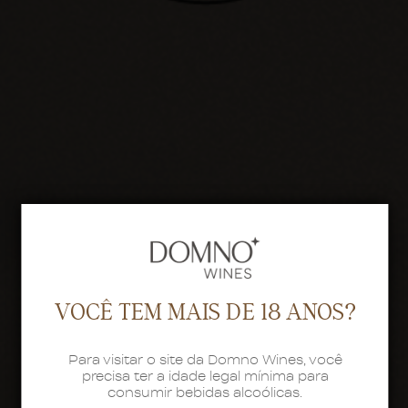
VOCÊ TEM MAIS DE 18 ANOS?
Para visitar o site da Domno Wines, você
precisa ter a idade legal mínima para
consumir bebidas alcoólicas.