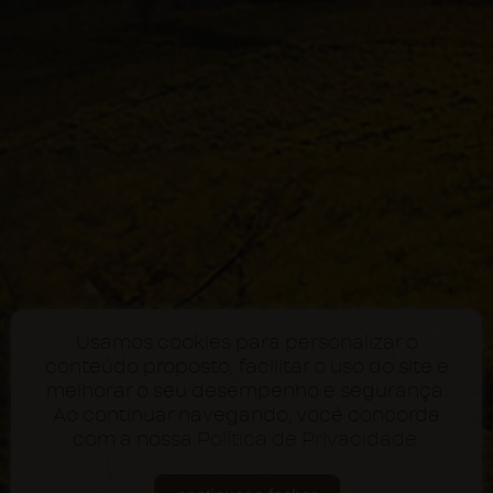
Usamos cookies para personalizar o
conteúdo proposto, facilitar o uso do site e
melhorar o seu desempenho e segurança.
Ao continuar navegando, você concorda
com a nossa
Política de Privacidade
.