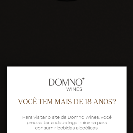
VOCÊ TEM MAIS DE 18 ANOS?
Para visitar o site da Domno Wines, você
precisa ter a idade legal mínima para
consumir bebidas alcoólicas.