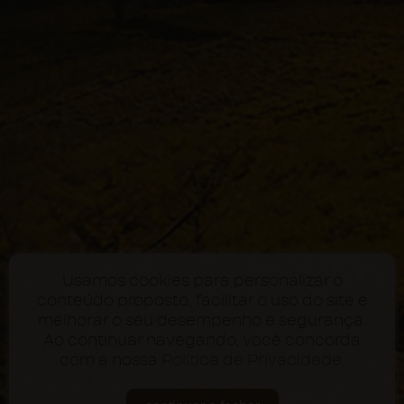
Usamos cookies para personalizar o
conteúdo proposto, facilitar o uso do site e
melhorar o seu desempenho e segurança.
Ao continuar navegando, você concorda
com a nossa
Política de Privacidade
.