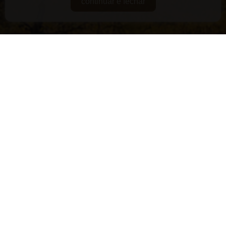
continuar e fechar
DE GUARDA
RARIDADES
SUPERPREMIADOS
VEGANOS E/OU ORGÂNICOS
VERSÁTEIS
LANÇAMENTOS