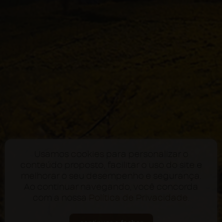
Usamos cookies para personalizar o
conteúdo proposto, facilitar o uso do site e
melhorar o seu desempenho e segurança.
Ao continuar navegando, você concorda
com a nossa
Política de Privacidade
.