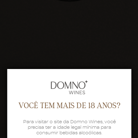
VOCÊ TEM MAIS DE 18 ANOS?
Para visitar o site da Domno Wines, você
precisa ter a idade legal mínima para
consumir bebidas alcoólicas.