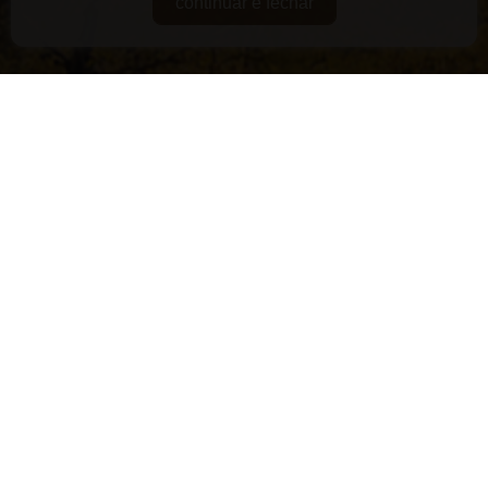
continuar e fechar
DE GUARDA
RARIDADES
SUPERPREMIADOS
VEGANOS E/OU ORGÂNICOS
VERSÁTEIS
LANÇAMENTOS