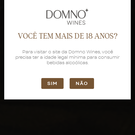
VOCÊ TEM MAIS DE 18 ANOS?
Para visitar o site da Domno Wines, você
precisa ter a idade legal mínima para consumir
bebidas alcoólicas.
SIM
NÃO