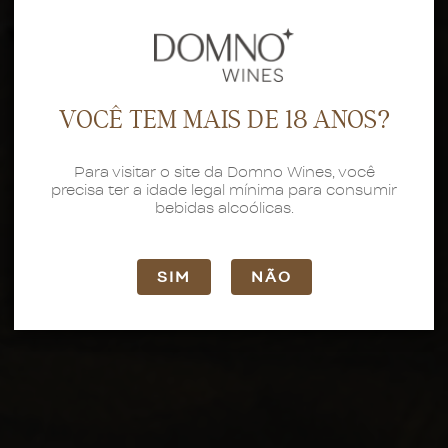
VOCÊ TEM MAIS DE 18 ANOS?
Para visitar o site da Domno Wines, você
precisa ter a idade legal mínima para consumir
bebidas alcoólicas.
SIM
NÃO