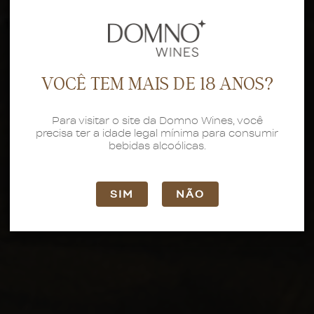
VOCÊ TEM MAIS DE 18 ANOS?
Para visitar o site da Domno Wines, você
precisa ter a idade legal mínima para consumir
bebidas alcoólicas.
SIM
NÃO