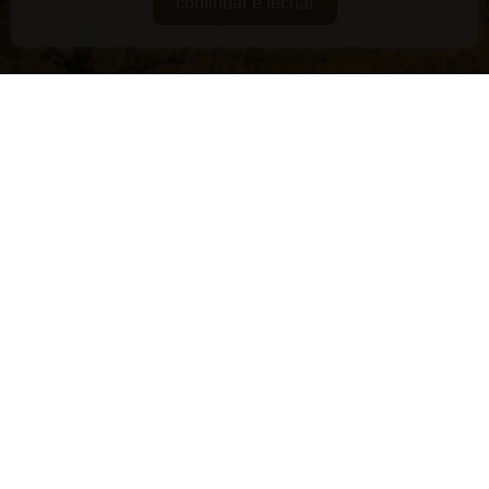
continuar e fechar
DE GUARDA
RARIDADES
SUPERPREMIADOS
VEGANOS E/OU ORGÂNICOS
VERSÁTEIS
LANÇAMENTOS