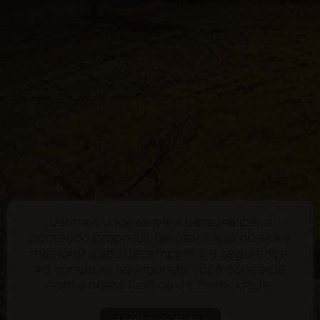
Usamos cookies para personalizar o
conteúdo proposto, facilitar o uso do site e
melhorar o seu desempenho e segurança.
Ao continuar navegando, você concorda
com a nossa
Política de Privacidade
.