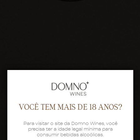
VOCÊ TEM MAIS DE 18 ANOS?
Para visitar o site da Domno Wines, você
precisa ter a idade legal mínima para
consumir bebidas alcoólicas.