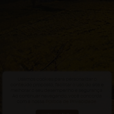
Usamos cookies para personalizar o
conteúdo proposto, facilitar o uso do site e
melhorar o seu desempenho e segurança.
Ao continuar navegando, você concorda
com a nossa
Política de Privacidade
.