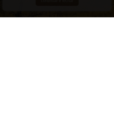
continuar e fechar
DE GUARDA
RARIDADES
SUPERPREMIADOS
VEGANOS E/OU ORGÂNICOS
VERSÁTEIS
LANÇAMENTOS