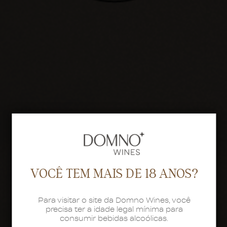
VOCÊ TEM MAIS DE 18 ANOS?
Para visitar o site da Domno Wines, você
precisa ter a idade legal mínima para
consumir bebidas alcoólicas.