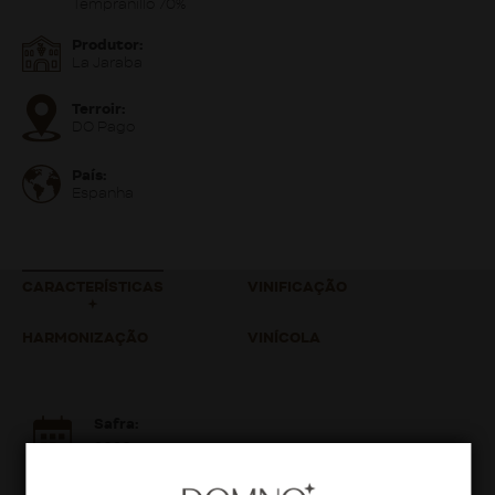
Tempranillo 70%
Produtor:
La Jaraba
Terroir:
DO Pago
País:
Espanha
CARACTERÍSTICAS
VINIFICAÇÃO
HARMONIZAÇÃO
VINÍCOLA
Safra:
2020
Teor Alcoólico: