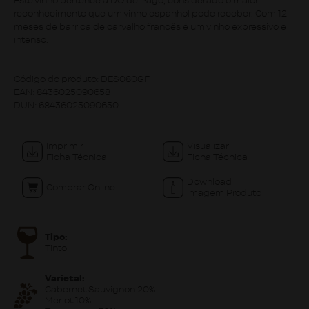
Este vinho pertence a DO de Pago, considerado o maior
reconhecimento que um vinho espanhol pode receber. Com 12
meses de barrica de carvalho francês é um vinho expressivo e
intenso.
Código do produto:
DES080GF
EAN:
8436025090658
DUN:
68436025090650
Imprimir
Visualizar
Ficha Técnica
Ficha Técnica
Download
Comprar Online
Imagem Produto
Tipo:
Tinto
Varietal:
Cabernet Sauvignon 20%
Merlot 10%