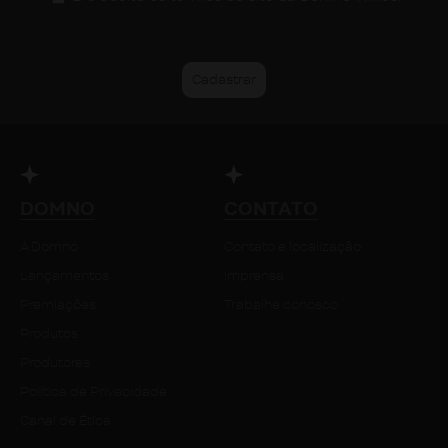
DOMNO
CONTATO
A Domno
Contato e localização
Lançamentos
Imprensa
Premiações
Trabalhe conosco
Produtos
Produtores
Política de Privacidade
Canal de Ética