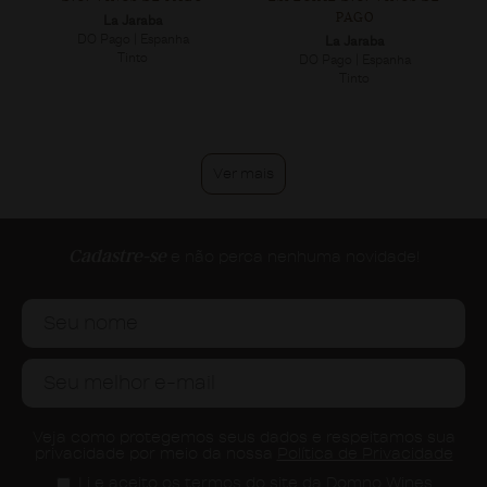
PAGO
La Jaraba
DO Pago | Espanha
La Jaraba
Tinto
DO Pago | Espanha
Tinto
Ver mais
Cadastre-se
e não perca nenhuma novidade!
Veja como protegemos seus dados e respeitamos sua
privacidade por meio da nossa
Política de Privacidade
Li e aceito os termos do site da Domno Wines.