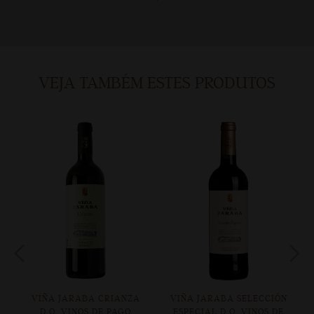
VEJA TAMBÉM ESTES PRODUTOS
O.
VIÑA JARABA CRIANZA
VIÑA JARABA SELECCIÓN
D.O. VINOS DE PAGO
ESPECIAL D.O. VINOS DE