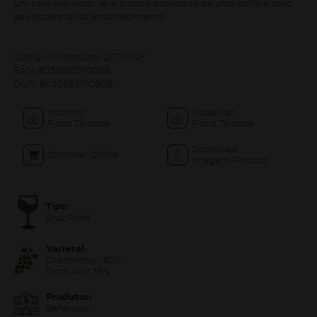
um belo exemplar revelando a qualidade de uma safra e todo
seu potencial de envelhecimento.
Código do produto:
DIT101GF
EAN:
8032685710068
DUN:
8032685710808
Imprimir
Visualizar
Ficha Técnica
Ficha Técnica
Download
Comprar Online
Imagem Produto
Tipo:
Brut Rosé
Varietal:
Chardonnay 62%
Pinot Noir 38%
Produtor:
Bellavista