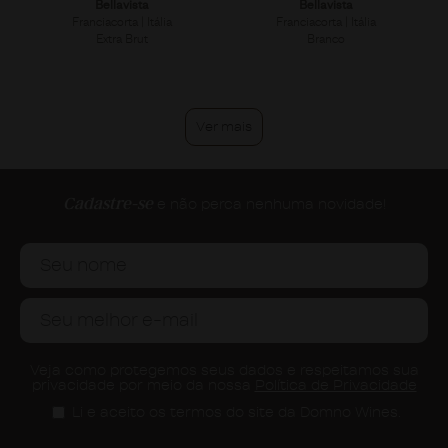
Bellavista
Bellavista
Franciacorta | Itália
Franciacorta | Itália
Extra Brut
Branco
Ver mais
Cadastre-se
e não perca nenhuma novidade!
Veja como protegemos seus dados e respeitamos sua
privacidade por meio da nossa
Política de Privacidade
Li e aceito os termos do site da Domno Wines.