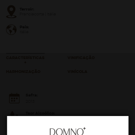
Terroir:
Franciacorta | Itália
País:
Itália
CARACTERÍSTICAS
VINIFICAÇÃO
HARMONIZAÇÃO
VINÍCOLA
Safra:
2013
Teor Alcoólico:
12,5%
Volume: