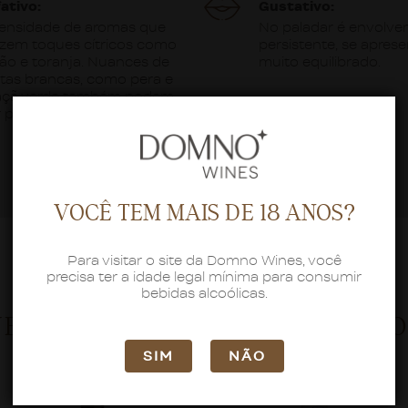
fativo:
Gustativo:
tensidade de aromas que
No paladar é envolve
azem toques cítricos como
persistente, se apres
mão e toranja. Nuances de
muito equilibrado.
utas brancas, como pera e
çã verde também podem
r percebidas.
VOCÊ TEM MAIS DE 18 ANOS?
Para visitar o site da Domno Wines, você
precisa ter a idade legal mínima para consumir
bebidas alcoólicas.
VEJA TAMBÉM ESTES PRODUTO
SIM
NÃO