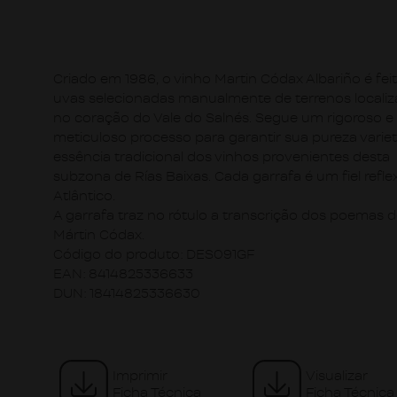
Criado em 1986, o vinho Martin Códax Albariño é fe
uvas selecionadas manualmente de terrenos locali
no coração do Vale do Salnés. Segue um rigoroso e
meticuloso processo para garantir sua pureza variet
essência tradicional dos vinhos provenientes desta
subzona de Rías Baixas. Cada garrafa é um fiel refle
Atlântico.
A garrafa traz no rótulo a transcrição dos poemas 
Mártin Códax.
Código do produto:
DES091GF
EAN:
8414825336633
DUN:
18414825336630
Imprimir
Visualizar
Ficha Técnica
Ficha Técnica