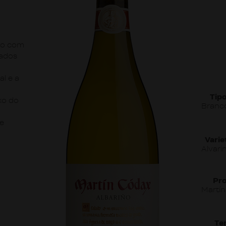
ito com
zados
al e a
Tipo
xo do
Branc
de
Varie
Alvari
Pr
Martí
Ter