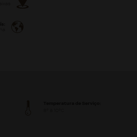
aixas
ís:
ha
Temperatura de Serviço:
8º à 10ºC