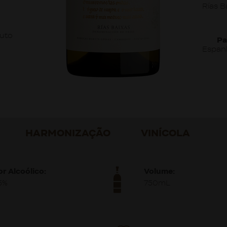
Rías B
uto
Pa
Espan
HARMONIZAÇÃO
VINÍCOLA
or Alcoólico:
Volume:
,5%
750mL