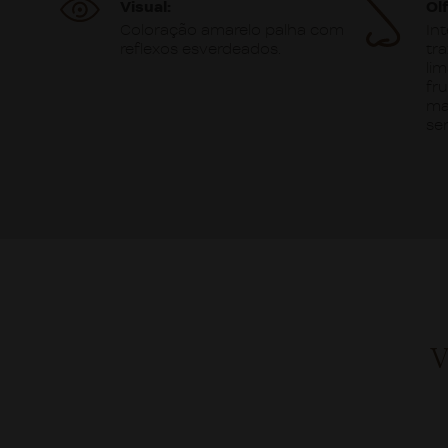
Visual:
Ol
Coloração amarelo palha com
In
reflexos esverdeados.
tr
li
fr
ma
se