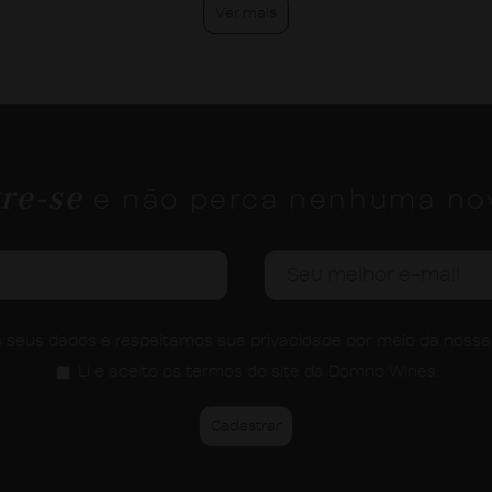
Ver mais
re-se
e não perca nenhuma no
seus dados e respeitamos sua privacidade por meio da noss
Li e aceito os termos do site da Domno Wines.