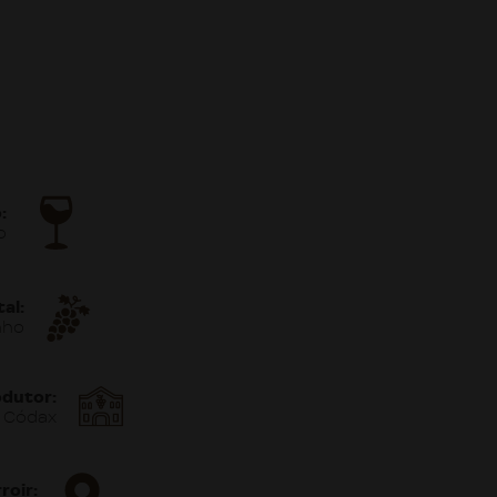
:
o
tal:
nho
odutor:
n Códax
roir: