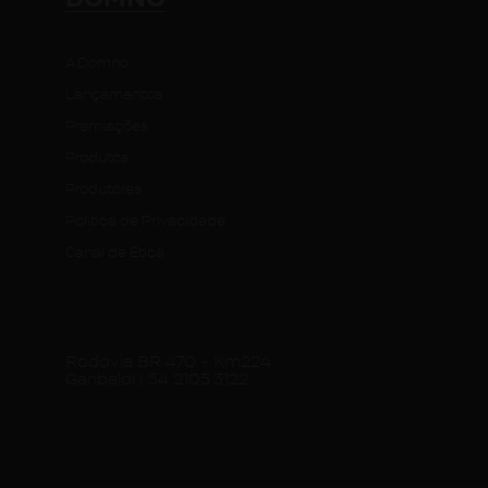
A Domno
Lançamentos
Premiações
Produtos
Produtores
Política de Privacidade
Canal de Ética
Rodovia BR 470 - Km224
Garibaldi | 54 2105.3122