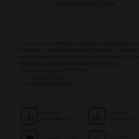
Um rótulo que carrega uma parte da história da cul
Portugal. O rinoceronte Ganda chega em Lisboa, en
como presentei para o Rei. No balão retrata-se o p
mais popular da típica calçada portuguesa.
Código do produto:
DPT102GF
EAN:
5603427003019
DUN:
35603427003010
Imprimir
Visualizar
Ficha Técnica
Ficha Técnica
Download