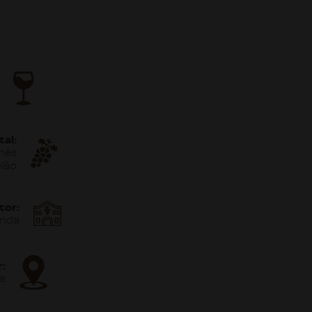
tal:
nês
lão
tor:
nda
r:
oa