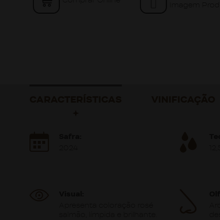
Comprar Online
Imagem Prod
CARACTERÍSTICAS
VINIFICAÇÃO
Safra:
Te
2024
12,
Visual:
Ol
Apresenta coloração rosé
Ar
salmão, límpida e brilhante.
de