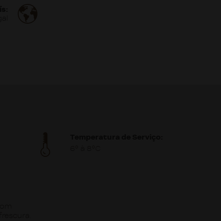
ís:
gal
Temperatura de Serviço:
6º à 8ºC
bom
frescura.