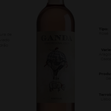
Tipo:
Rosé
tura de
viado
adrão
Varie
Arago
Caste
Produ
Ga
Terroi
Lisb