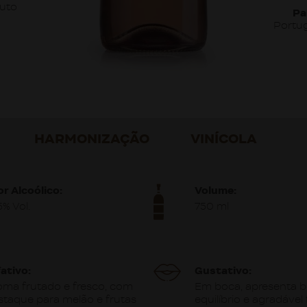
uto
Pa
Portu
HARMONIZAÇÃO
VINÍCOLA
or Alcoólico:
Volume:
5% Vol.
750 ml
fativo:
Gustativo:
oma frutado e fresco, com
Em boca, apresenta 
staque para melão e frutas
equilíbrio e agradável 