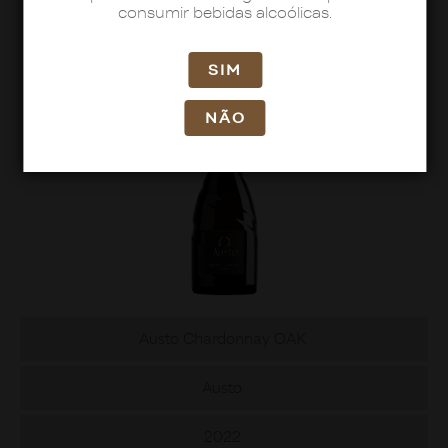
consumir bebidas alcoólicas.
PREMIAÇÕES
SIM
NÃO
Austo Chardonnay OAK
Austo
2022