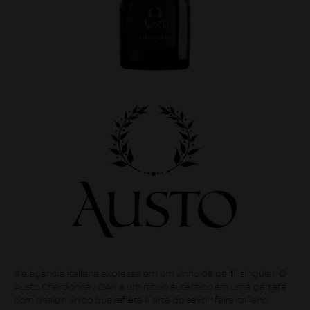
A elegância italiana expressa em um vinho de perfil singular. O
Austo Chardonnay OAK é um rótulo autêntico em uma garrafa
com design único que reflete a arte do savoir faire italiano.