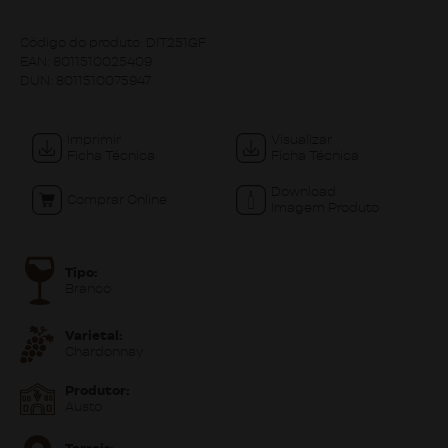
Código do produto:
DIT251GF
EAN:
8011510025409
DUN:
8011510075947
Imprimir
Visualizar
Ficha Técnica
Ficha Técnica
Download
Comprar Online
Imagem Produto
Tipo:
Branco
Varietal:
Chardonnay
Produtor:
Austo