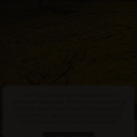
Usamos cookies para personalizar o
conteúdo proposto, facilitar o uso do site e
melhorar o seu desempenho e segurança.
Ao continuar navegando, você concorda
com a nossa
Política de Privacidade
.