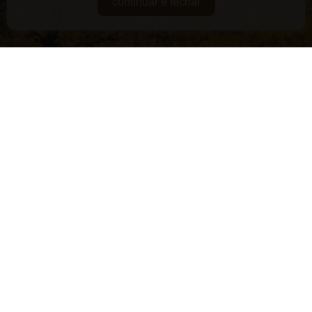
continuar e fechar
DE GUARDA
RARIDADES
SUPERPREMIADOS
VEGANOS E/OU ORGÂNICOS
VERSÁTEIS
LANÇAMENTOS