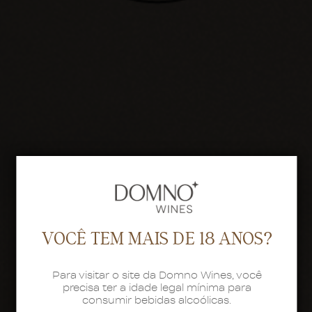
VOCÊ TEM MAIS DE 18 ANOS?
Para visitar o site da Domno Wines, você
precisa ter a idade legal mínima para
consumir bebidas alcoólicas.