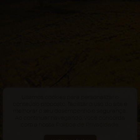
Usamos cookies para personalizar o
conteúdo proposto, facilitar o uso do site e
melhorar o seu desempenho e segurança.
Ao continuar navegando, você concorda
com a nossa
Política de Privacidade
.