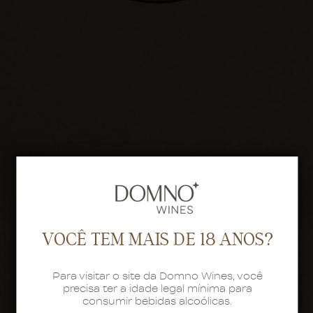
VOCÊ TEM MAIS DE 18 ANOS?
Para visitar o site da Domno Wines, você
precisa ter a idade legal mínima para
consumir bebidas alcoólicas.