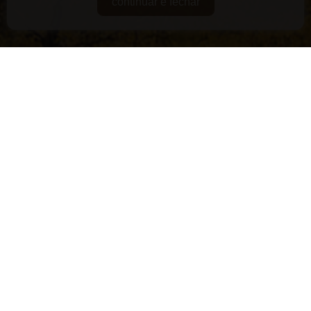
continuar e fechar
DE GUARDA
RARIDADES
SUPERPREMIADOS
VEGANOS E/OU ORGÂNICOS
VERSÁTEIS
LANÇAMENTOS