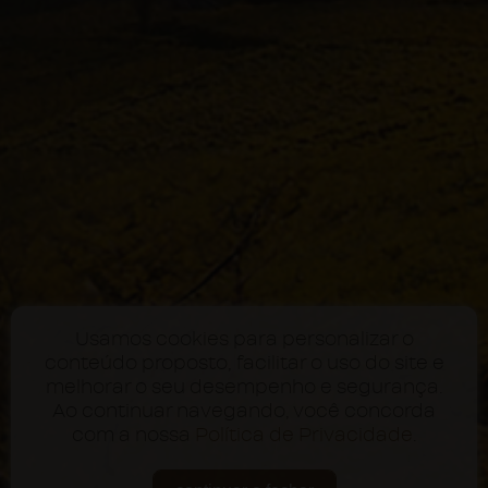
Usamos cookies para personalizar o
conteúdo proposto, facilitar o uso do site e
melhorar o seu desempenho e segurança.
Ao continuar navegando, você concorda
com a nossa
Política de Privacidade
.