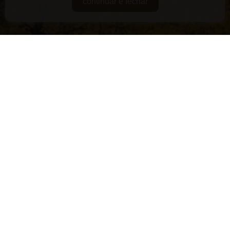
continuar e fechar
DE GUARDA
RARIDADES
SUPERPREMIADOS
VEGANOS E/OU ORGÂNICOS
VERSÁTEIS
LANÇAMENTOS