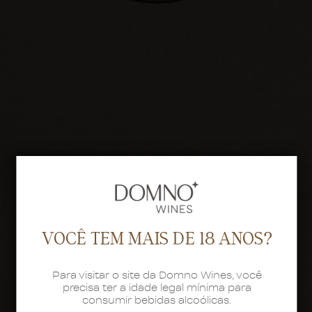
VOCÊ TEM MAIS DE 18 ANOS?
Para visitar o site da Domno Wines, você
precisa ter a idade legal mínima para
consumir bebidas alcoólicas.