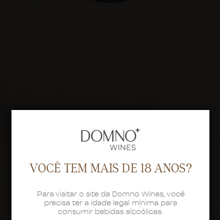
VOCÊ TEM MAIS DE 18 ANOS?
Para visitar o site da Domno Wines, você
precisa ter a idade legal mínima para
consumir bebidas alcoólicas.