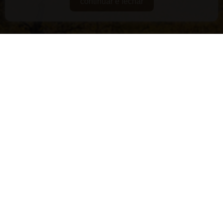
continuar e fechar
DE GUARDA
RARIDADES
SUPERPREMIADOS
VEGANOS E/OU ORGÂNICOS
VERSÁTEIS
LANÇAMENTOS