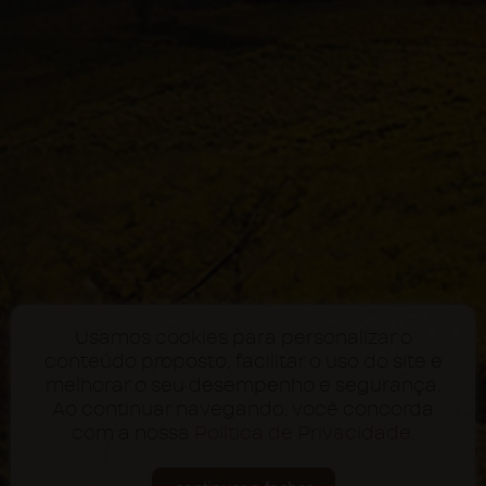
Usamos cookies para personalizar o
conteúdo proposto, facilitar o uso do site e
melhorar o seu desempenho e segurança.
Ao continuar navegando, você concorda
com a nossa
Política de Privacidade
.