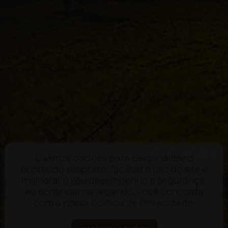
Usamos cookies para personalizar o
conteúdo proposto, facilitar o uso do site e
melhorar o seu desempenho e segurança.
Ao continuar navegando, você concorda
com a nossa
Política de Privacidade
.