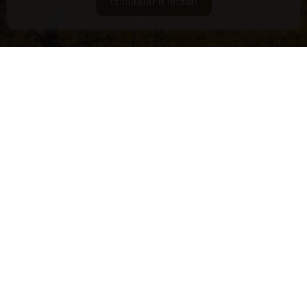
continuar e fechar
DE GUARDA
RARIDADES
SUPERPREMIADOS
VEGANOS E/OU ORGÂNICOS
VERSÁTEIS
LANÇAMENTOS