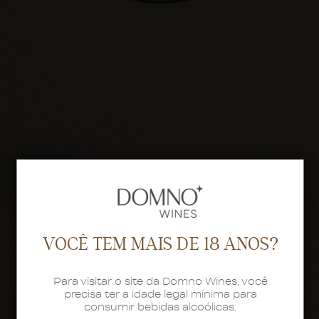
VOCÊ TEM MAIS DE 18 ANOS?
Para visitar o site da Domno Wines, você
precisa ter a idade legal mínima para
consumir bebidas alcoólicas.