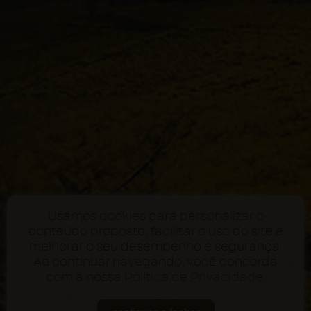
Usamos cookies para personalizar o
conteúdo proposto, facilitar o uso do site e
melhorar o seu desempenho e segurança.
Ao continuar navegando, você concorda
com a nossa
Política de Privacidade
.