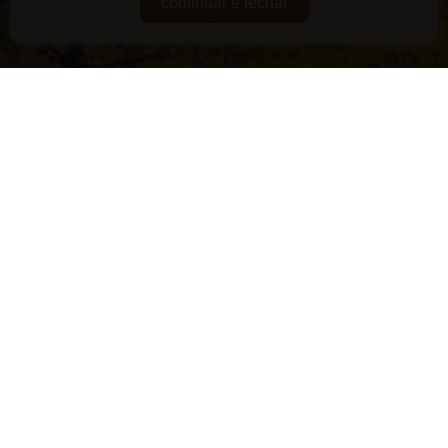
continuar e fechar
DE GUARDA
RARIDADES
SUPERPREMIADOS
VEGANOS E/OU ORGÂNICOS
VERSÁTEIS
LANÇAMENTOS