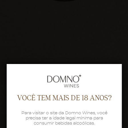
VOCÊ TEM MAIS DE 18 ANOS?
Para visitar o site da Domno Wines, você
precisa ter a idade legal mínima para
consumir bebidas alcoólicas.