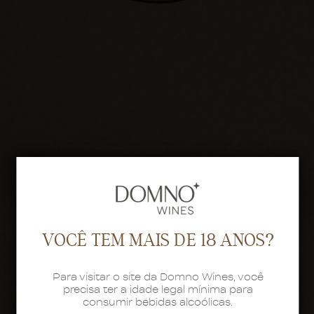
VOCÊ TEM MAIS DE 18 ANOS?
Para visitar o site da Domno Wines, você
precisa ter a idade legal mínima para
consumir bebidas alcoólicas.