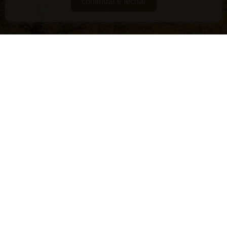
continuar e fechar
DE GUARDA
RARIDADES
SUPERPREMIADOS
VEGANOS E/OU ORGÂNICOS
VERSÁTEIS
LANÇAMENTOS