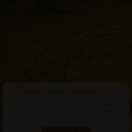
Usamos cookies para personalizar o
conteúdo proposto, facilitar o uso do site e
melhorar o seu desempenho e segurança.
Ao continuar navegando, você concorda
com a nossa
Política de Privacidade
.