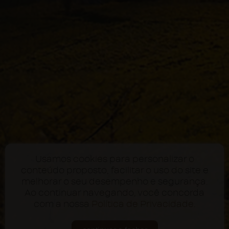
Usamos cookies para personalizar o
conteúdo proposto, facilitar o uso do site e
melhorar o seu desempenho e segurança.
Ao continuar navegando, você concorda
com a nossa
Política de Privacidade
.