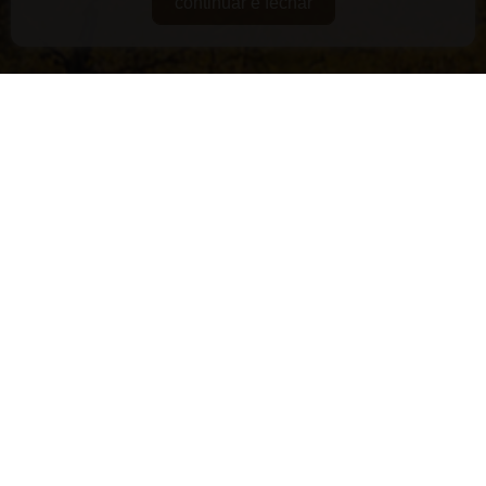
continuar e fechar
DE GUARDA
RARIDADES
SUPERPREMIADOS
VEGANOS E/OU ORGÂNICOS
VERSÁTEIS
LANÇAMENTOS