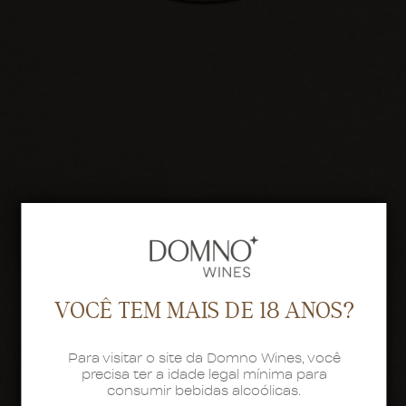
VOCÊ TEM MAIS DE 18 ANOS?
Para visitar o site da Domno Wines, você
precisa ter a idade legal mínima para
consumir bebidas alcoólicas.