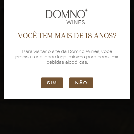
VOCÊ TEM MAIS DE 18 ANOS?
Para visitar o site da Domno Wines, você
precisa ter a idade legal mínima para consumir
bebidas alcoólicas.
SIM
NÃO